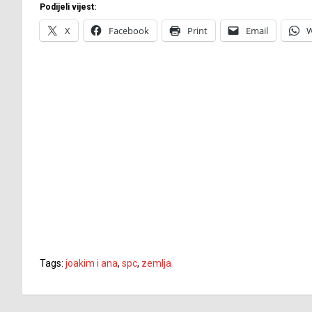
Podijeli vijest:
X
Facebook
Print
Email
W
Tags:
joakim i ana
,
spc
,
zemlja