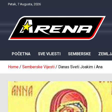
Skip
Petak, 7 Augusta, 2026
to
content
Provjereno. Tačno. Objektivno.
NTV Arena
POČETNA
SVE VIJESTI
SEMBERSKE
ZEMLJ
Home
Semberske Vijesti
Danas Sveti Joakim i Ana