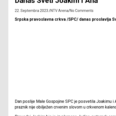
Danas Sveti Joakim i Ana
22. Septembra 2023.
NTV Arena
No Comments
Srpska pravoslavna crkva /SPC/ danas proslavlja Sv
Dan poslije Male Gospojine SPC je posvetila Joakimu i A
praznik nije obilježen crvenim slovom u crkvenom kalenda