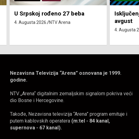
Isključenja vode – utorak 4.
Isključen
avgust
4. avgust
4. Augusta 2026.
NTV Arena
4. Augusta 
Nezavisna Televizija “Arena” osnovana je 1999.
godine.
NTV „Arena“ digitalnim zemaljskim signalom pokriva veći
dio Bosne i Hercegovine.
Takođe, Nezavisna televizija “Arena” program emituje i
putem kablovskih operatera
(m:tel - 84 kanal,
supernova - 67 kanal).