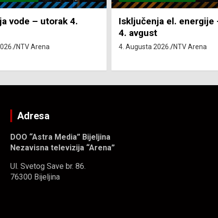
ja el. energije – utorak
Pretežno sunčano i vru
4. Augusta 2026.
NTV Arena
2026.
NTV Arena
Adresa
DOO “Astra Media” Bijeljina
Nezavisna televizija “Arena”
Ul. Svetog Save br. 86.
76300 Bijeljina