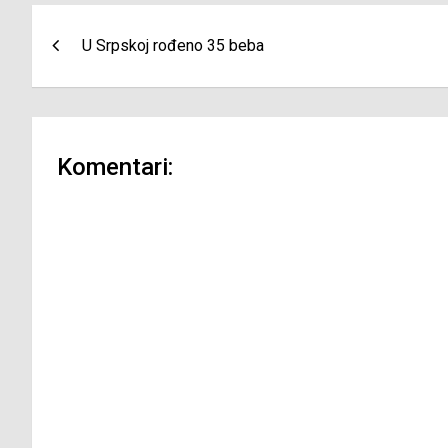
Navigacija
U Srpskoj rođeno 35 beba
članaka
Komentari: