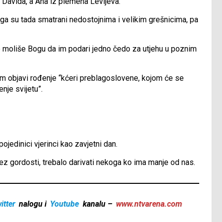
 Davida, a Ana iz plemena Levijeva.
čega su tada smatrani nedostojnima i velikim grešnicima, pa
no moliše Bogu da im podari jedno čedo za utjehu u poznim
im objavi rođenje “kćeri preblagoslovene, kojom će se
nje svijetu”.
jedinici vjerinci kao zavjetni dan.
z gordosti, trebalo darivati nekoga ko ima manje od nas.
itter
nalogu i
Youtube
kanalu –
www.ntvarena.com