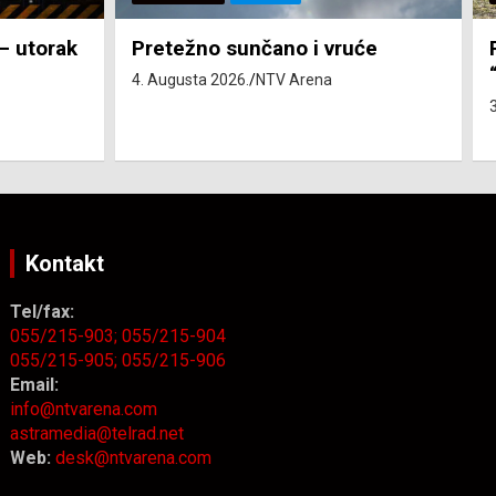
će
Pravo na subvenciju za traktor
“Belarus” ostvarila 84 korisnika
3. Augusta 2026.
NTV Arena
Kontakt
Tel/fax:
055/215-903;
055/215-904
055/215-905;
055/215-906
Email:
info@ntvarena.com
astramedia@telrad.net
Web:
desk@ntvarena.com