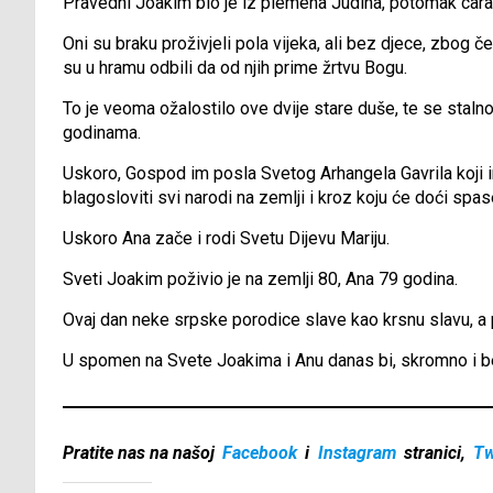
Pravedni Joakim bio je iz plemena Judina, potomak cara
Oni su braku proživjeli pola vijeka, ali bez djece, zbog 
su u hramu odbili da od njih prime žrtvu Bogu.
To je veoma ožalostilo ove dvije stare duše, te se stal
godinama.
Uskoro, Gospod im posla Svetog Arhangela Gavrila koji 
blagosloviti svi narodi na zemlji i kroz koju će doći spase
Uskoro Ana zače i rodi Svetu Dijevu Mariju.
Sveti Joakim poživio je na zemlji 80, Ana 79 godina.
Ovaj dan neke srpske porodice slave kao krsnu slavu, a po
U spomen na Svete Joakima i Anu danas bi, skromno i be
Pratite nas na našoj
Facebook
i
Instagram
stranici,
Tw