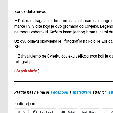
Zorica dalje navodi:
– Dok sam tragala za donorom nailazila sam na mnoge ucj
marke i vi vidite koja je ovo gromada od čovjeka. Legenda!
ne mogu zaboraviti. Kažem imam jednog brata ti si mi dru
Uz ovu objavu objavljena je i fotografija na kojoj je Zori
BN.
– Zahvaljujemo se Cvjetku čovjeku velikog srca koji je dar
fotografije.
(
SrpskaInfo
)
Pratite nas na našoj
Facebook
i
Instagram
stranici,
Tw
Podijeli vijest:
X
Facebook
Print
Email
W