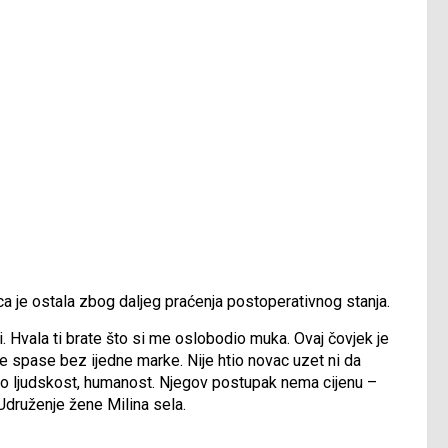
ca je ostala zbog daljeg praćenja postoperativnog stanja.
. Hvala ti brate što si me oslobodio muka. Ovaj čovjek je
 spase bez ijedne marke. Nije htio novac uzet ni da
zao ljudskost, humanost. Njegov postupak nema cijenu –
 Udruženje žene Milina sela.