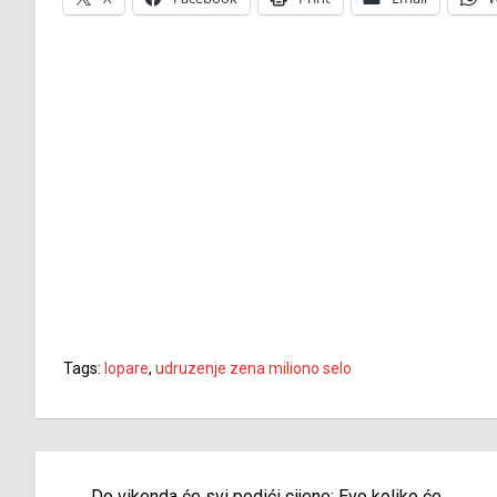
Tags:
lopare
,
udruzenje zena miliono selo
Navigacija
Do vikenda će svi podići cijene: Evo koliko će