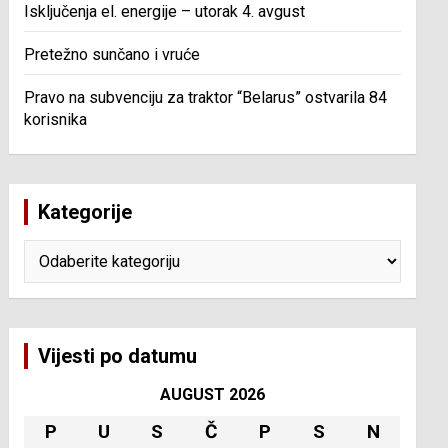
Isključenja el. energije – utorak 4. avgust
Pretežno sunčano i vruće
Pravo na subvenciju za traktor “Belarus” ostvarila 84
korisnika
Kategorije
Kategorije
Vijesti po datumu
AUGUST 2026
P
U
S
Č
P
S
N