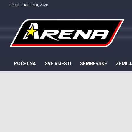
Skip
Petak, 7 Augusta, 2026
to
content
Provjereno. Tačno. Objektivno.
NTV Arena
POČETNA
SVE VIJESTI
SEMBERSKE
ZEMLJ