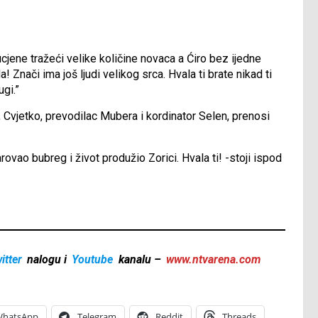
ene tražeći velike količine novaca a Ćiro bez ijedne
 Znači ima još ljudi velikog srca. Hvala ti brate nikad ti
gi.”
ca, Cvjetko, prevodilac Mubera i kordinator Selen, prenosi
ovao bubreg i život produžio Zorici. Hvala ti! -stoji ispod
itter
nalogu i
Youtube
kanalu –
www.ntvarena.com
hatsApp
Telegram
Reddit
Threads