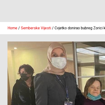
Home
Semberske Vijesti
Cvjetko donirao bubreg Zorici k