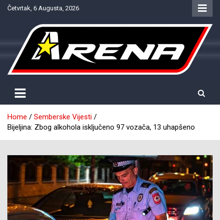
Skip
Četvrtak, 6 Augusta, 2026
to
content
Provjereno. Tačno. Objektivno.
NTV Arena
Home
Semberske Vijesti
Bijeljina: Zbog alkohola isključeno 97 vozača, 13 uhapšeno