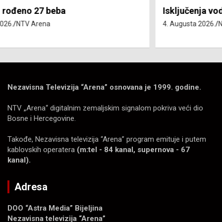
Isključenja vode – utorak 4. avgust
4. Augusta 2026.
NTV Arena
Nezavisna Televizija “Arena” osnovana je 1999. godine.
NTV „Arena“ digitalnim zemaljskim signalom pokriva veći dio
Bosne i Hercegovine.
Takođe, Nezavisna televizija “Arena” program emituje i putem
kablovskih operatera
(m:tel - 84 kanal, supernova - 67
kanal).
Adresa
DOO “Astra Media” Bijeljina
Nezavisna televizija “Arena”