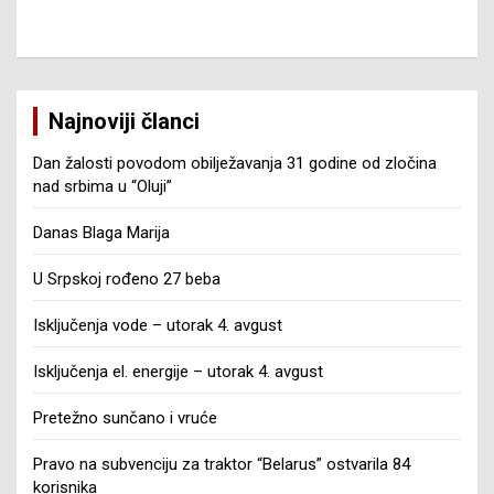
Najnoviji članci
Dan žalosti povodom obilježavanja 31 godine od zločina
nad srbima u “Oluji”
Danas Blaga Marija
U Srpskoj rođeno 27 beba
Isključenja vode – utorak 4. avgust
Isključenja el. energije – utorak 4. avgust
Pretežno sunčano i vruće
Pravo na subvenciju za traktor “Belarus” ostvarila 84
korisnika