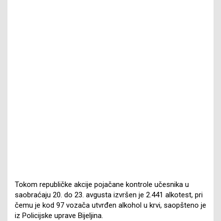
Tokom republičke akcije pojačane kontrole učesnika u
saobraćaju 20. do 23. avgusta izvršen je 2.441 alkotest, pri
čemu je kod 97 vozača utvrđen alkohol u krvi, saopšteno je
iz Policijske uprave Bijeljina.