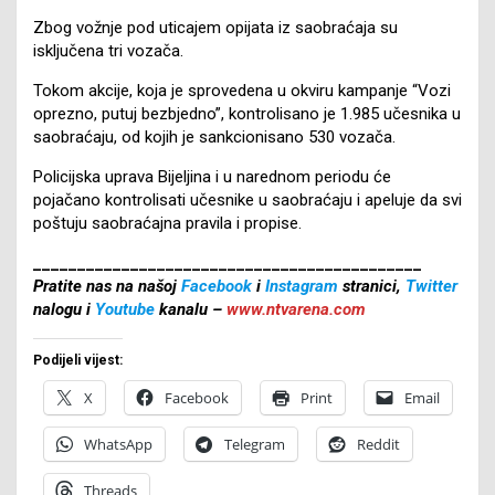
Zbog vožnje pod uticajem opijata iz saobraćaja su
isključena tri vozača.
Tokom akcije, koja je sprovedena u okviru kampanje “Vozi
oprezno, putuj bezbjedno”, kontrolisano je 1.985 učesnika u
saobraćaju, od kojih je sankcionisano 530 vozača.
Policijska uprava Bijeljina i u narednom periodu će
pojačano kontrolisati učesnike u saobraćaju i apeluje da svi
poštuju saobraćajna pravila i propise.
____________________________________________
Pratite nas na našoj
Facebook
i
Instagram
stranici,
Twitter
nalogu i
Youtube
kanalu –
www.ntvarena.com
Podijeli vijest:
X
Facebook
Print
Email
WhatsApp
Telegram
Reddit
Threads