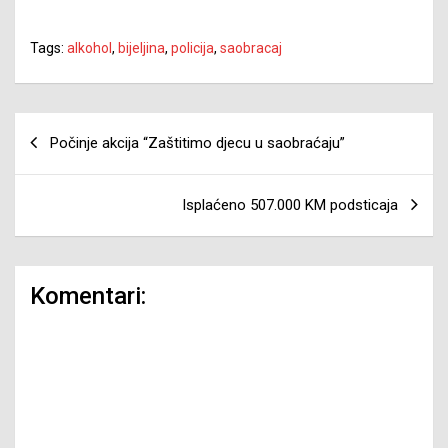
Tags:
alkohol
,
bijeljina
,
policija
,
saobracaj
Navigacija
Počinje akcija “Zaštitimo djecu u saobraćaju”
članaka
Isplaćeno 507.000 KM podsticaja
Komentari: