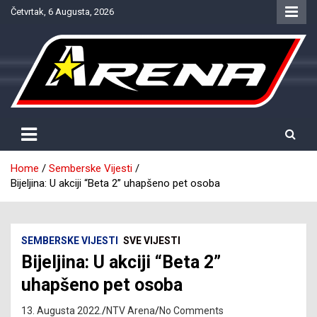
Skip
Četvrtak, 6 Augusta, 2026
to
content
Provjereno. Tačno. Objektivno.
NTV Arena
Home
Semberske Vijesti
Bijeljina: U akciji “Beta 2” uhapšeno pet osoba
SEMBERSKE VIJESTI
SVE VIJESTI
Bijeljina: U akciji “Beta 2”
uhapšeno pet osoba
13. Augusta 2022.
NTV Arena
No Comments