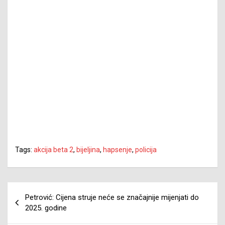
Tags:
akcija beta 2
,
bijeljina
,
hapsenje
,
policija
Navigacija
Petrović: Cijena struje neće se značajnije mijenjati do
članaka
2025. godine