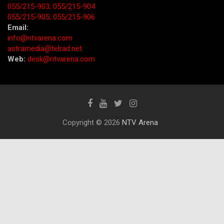
055/215-903;
055/215-904
055/215-905;
055/215-906
Email:
info@ntvarena.com
astramedia@telrad.net
Web:
desk@ntvarena.com
Copyright © 2026
NTV Arena