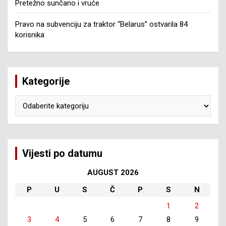
Pretežno sunčano i vruće
Pravo na subvenciju za traktor “Belarus” ostvarila 84
korisnika
Kategorije
Kategorije
Vijesti po datumu
AUGUST 2026
P
U
S
Č
P
S
N
1
2
3
4
5
6
7
8
9