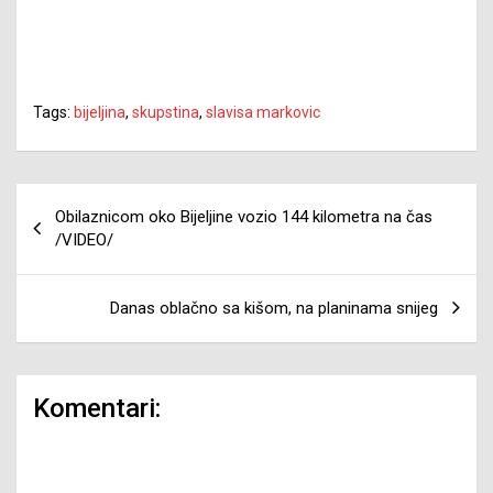
Tags:
bijeljina
,
skupstina
,
slavisa markovic
Navigacija
Obilaznicom oko Bijeljine vozio 144 kilometra na čas
članaka
/VIDEO/
Danas oblačno sa kišom, na planinama snijeg
Komentari: