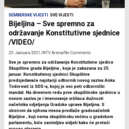
SEMBERSKE VIJESTI
SVE VIJESTI
Bijeljina – Sve spremno za
održavanje Konstitutivne sjednice
/VIDEO/
23. Januara 2021.
NTV Arena
No Comments
Sve je spremno za održavanje Konstitutivne sjedice
Skupštine grada Bijeljina , koja je zakazana za 25.
januar. Konstitutivnoj sjednici Skupštine
predsjedavaće najstariji odbornik novog saziva Anka
Todorović iz SDS-a, kojoj je ovo peti odbornički
mandat. Na dnevnom redu prve skupštinske sjednice u
novom sazivu je i imenovanje vršilaca dužnosti
načelnika odjeljenja Gradske uprave Bijeljina. S
obzirom da njihova imena predlaže gradonačelnik
Bijeljine , koji nema skupštinsku većinu u gradskom
parlamentu, biće zanimljivo vidjeti kako će proteći
proces glasanja.