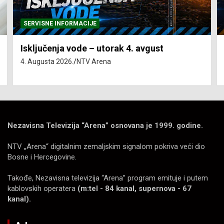
SERVISNE INFORMACIJE
Isključenja vode – utorak 4. avgust
4. Augusta 2026.
NTV Arena
Nezavisna Televizija “Arena” osnovana je 1999. godine.
NTV „Arena“ digitalnim zemaljskim signalom pokriva veći dio
Bosne i Hercegovine.
Takođe, Nezavisna televizija “Arena” program emituje i putem
kablovskih operatera
(m:tel - 84 kanal, supernova - 67
kanal).