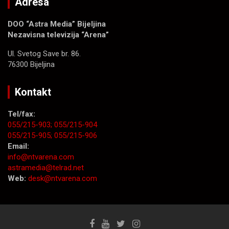
Adresa
DOO “Astra Media” Bijeljina
Nezavisna televizija “Arena”
Ul. Svetog Save br. 86.
76300 Bijeljina
Kontakt
Tel/fax:
055/215-903;
055/215-904
055/215-905;
055/215-906
Email:
info@ntvarena.com
astramedia@telrad.net
Web:
desk@ntvarena.com