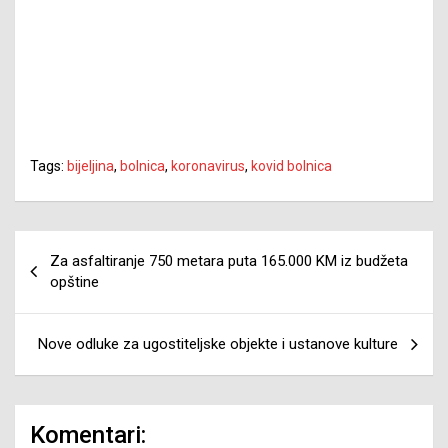
Tags:
bijeljina
,
bolnica
,
koronavirus
,
kovid bolnica
Navigacija
Za asfaltiranje 750 metara puta 165.000 KM iz budžeta
članaka
opštine
Nove odluke za ugostiteljske objekte i ustanove kulture
Komentari: