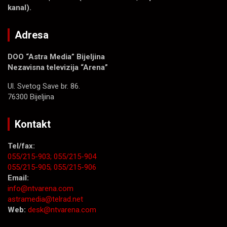
kanal).
Adresa
DOO “Astra Media” Bijeljina
Nezavisna televizija “Arena”
Ul. Svetog Save br. 86.
76300 Bijeljina
Kontakt
Tel/fax:
055/215-903;
055/215-904
055/215-905;
055/215-906
Email:
info@ntvarena.com
astramedia@telrad.net
Web:
desk@ntvarena.com