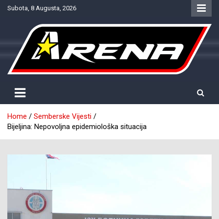
Skip
Subota, 8 Augusta, 2026
to
content
Provjereno. Tačno. Objektivno.
NTV Arena
Home
Semberske Vijesti
Bijeljina: Nepovoljna epidemiološka situacija