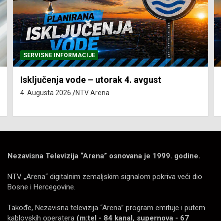
SERVISNE INFORMACIJE
Isključenja vode – utorak 4. avgust
4. Augusta 2026.
NTV Arena
Nezavisna Televizija “Arena” osnovana je 1999. godine.
NTV „Arena“ digitalnim zemaljskim signalom pokriva veći dio
Bosne i Hercegovine.
Takođe, Nezavisna televizija “Arena” program emituje i putem
kablovskih operatera
(m:tel - 84 kanal, supernova - 67