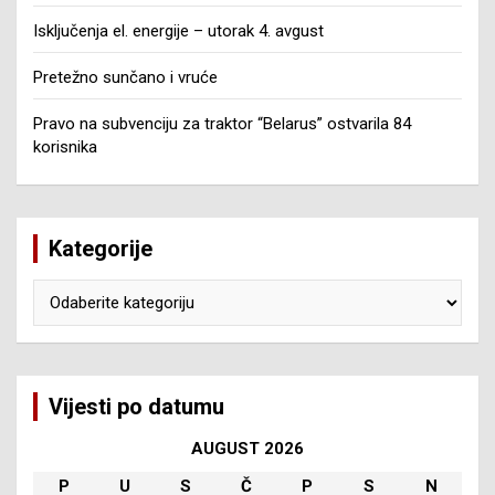
Isključenja el. energije – utorak 4. avgust
Pretežno sunčano i vruće
Pravo na subvenciju za traktor “Belarus” ostvarila 84
korisnika
Kategorije
Kategorije
Vijesti po datumu
AUGUST 2026
P
U
S
Č
P
S
N