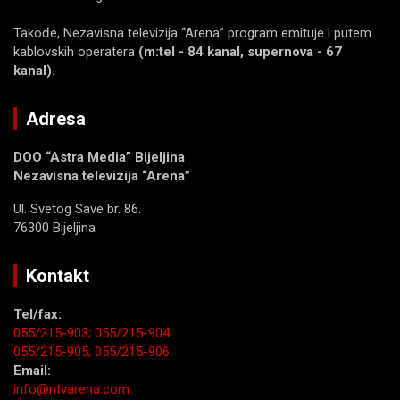
Takođe, Nezavisna televizija “Arena” program emituje i putem
kablovskih operatera
(m:tel - 84 kanal, supernova - 67
kanal).
Adresa
DOO “Astra Media” Bijeljina
Nezavisna televizija “Arena”
Ul. Svetog Save br. 86.
76300 Bijeljina
Kontakt
Tel/fax:
055/215-903;
055/215-904
055/215-905;
055/215-906
Email:
info@ntvarena.com