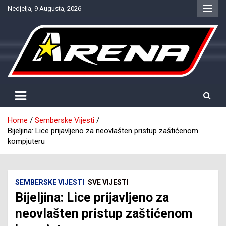
Skip
Nedjelja, 9 Augusta, 2026
to
content
Provjereno. Tačno. Objektivno.
NTV Arena
Home
Semberske Vijesti
Bijeljina: Lice prijavljeno za neovlašten pristup zaštićenom
kompjuteru
SEMBERSKE VIJESTI
SVE VIJESTI
Bijeljina: Lice prijavljeno za
neovlašten pristup zaštićenom