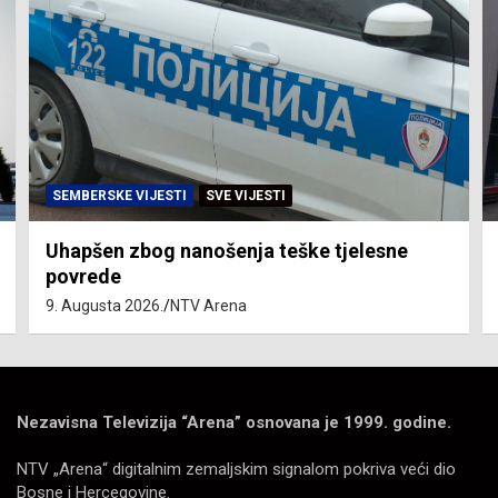
SVE VIJESTI
ZEMLJA
jelesne
Dan žalosti povodom obilježavanja 31
godine od zločina nad srbima u “Oluji
4. Augusta 2026.
NTV Arena
Nezavisna Televizija “Arena” osnovana je 1999. godine.
NTV „Arena“ digitalnim zemaljskim signalom pokriva veći dio
Bosne i Hercegovine.