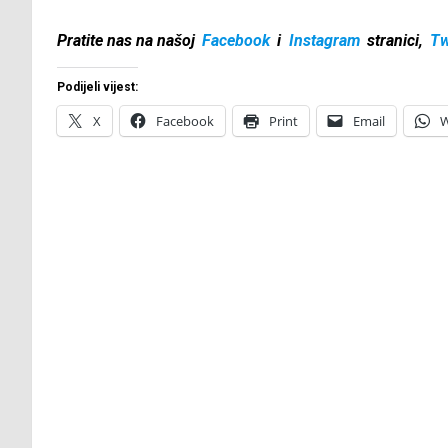
Pratite nas na našoj
Facebook
i
Instagram
stranici,
Tw
Podijeli vijest:
X
Facebook
Print
Email
W