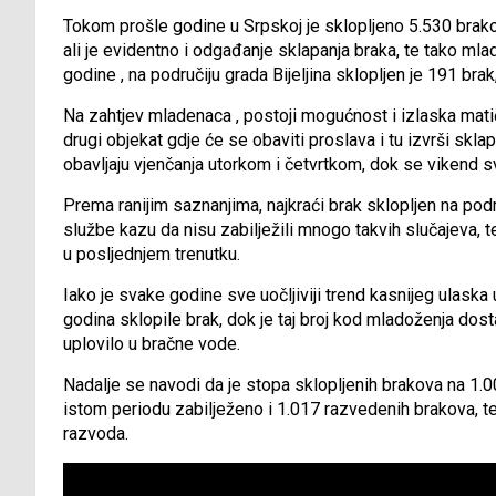
Tokom prošle godine u Srpskoj je sklopljeno 5.530 brako
ali je evidentno i odgađanje sklapanja braka, te tako mla
godine , na područiju grada Bijeljina sklopljen je 191 bra
Na zahtjev mladenaca , postoji mogućnost i izlaska matiča
drugi objekat gdje će se obaviti proslava i tu izvrši sk
obavljaju vjenčanja utorkom i četvrtkom, dok se vikend 
Prema ranijim saznanjima, najkraći brak sklopljen na podru
službe kazu da nisu zabilježili mnogo takvih slučajeva, 
u posljednjem trenutku.
Iako je svake godine sve uočljiviji trend kasnijeg ulask
godina sklopile brak, dok je taj broj kod mladoženja dost
uplovilo u bračne vode.
Nadalje se navodi da je stopa sklopljenih brakova na 1.0
istom periodu zabilježeno i 1.017 razvedenih brakova, te
razvoda.