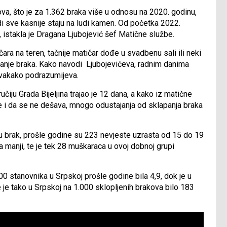
va, što je za 1.362 braka više u odnosu na 2020. godinu,
di sve kasnije staju na ludi kamen. Od početka 2022.
k, istakla je Dragana Ljubojević šef Matične službe.
ra na teren, tačnije matičar dođe u svadbenu sali ili neki
lapanje braka. Kako navodi Ljubojevićeva, radnim danima
svakako podrazumijeva.
čiju Grada Bijeljina trajao je 12 dana, a kako iz matične
te i da se ne dešava, mnogo odustajanja od sklapanja braka
a u brak, prošle godine su 223 nevjeste uzrasta od 15 do 19
a manji, te je tek 28 muškaraca u ovoj dobnoj grupi
00 stanovnika u Srpskoj prošle godine bila 4,9, dok je u
 je tako u Srpskoj na 1.000 sklopljenih brakova bilo 183