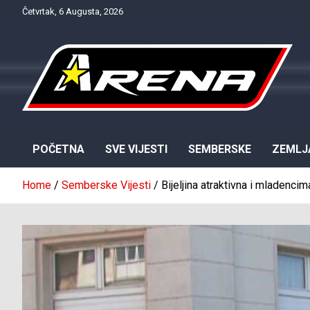
Skip
Četvrtak, 6 Augusta, 2026
to
content
Provjereno. Tačno. Objektivno.
NTV Arena
POČETNA
SVE VIJESTI
SEMBERSKE
ZEMLJ
Home
Semberske Vijesti
Bijeljina atraktivna i mladenci