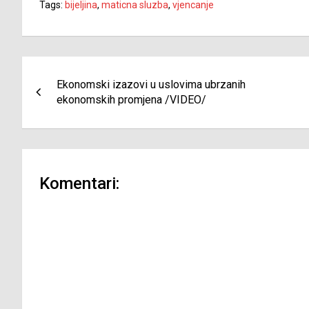
Tags:
bijeljina
,
maticna sluzba
,
vjencanje
Navigacija
Ekonomski izazovi u uslovima ubrzanih
članaka
ekonomskih promjena /VIDEO/
Komentari: