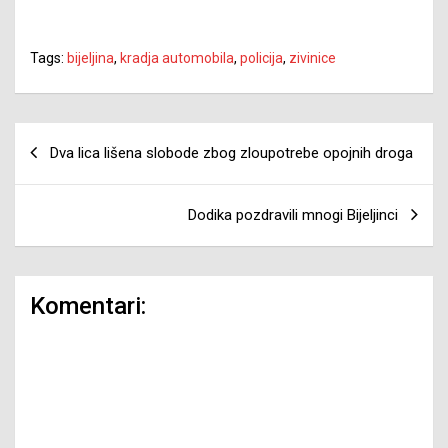
Tags:
bijeljina
,
kradja automobila
,
policija
,
zivinice
Navigacija
Dva lica lišena slobode zbog zloupotrebe opojnih droga
članaka
Dodika pozdravili mnogi Bijeljinci
Komentari: