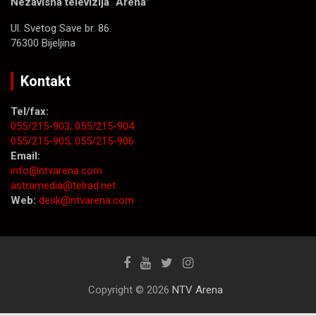
Nezavisna televizija “Arena”
Ul. Svetog Save br. 86.
76300 Bijeljina
Kontakt
Tel/fax:
055/215-903;
055/215-904
055/215-905;
055/215-906
Email:
info@ntvarena.com
astramedia@telrad.net
Web:
desk@ntvarena.com
Copyright © 2026
NTV Arena