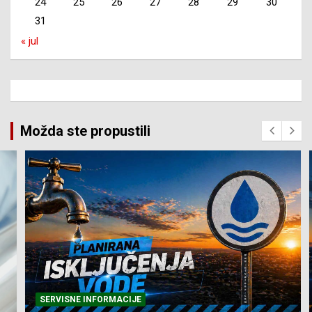
24
25
26
27
28
29
30
31
« jul
Možda ste propustili
SERVISNE INFORMACIJE