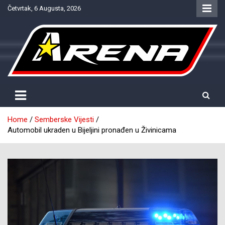
Skip
Četvrtak, 6 Augusta, 2026
to
content
Provjereno. Tačno. Objektivno.
NTV Arena
Home
Semberske Vijesti
Automobil ukraden u Bijeljini pronađen u Živinicama