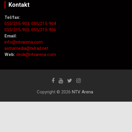
Kontakt
Tel/fax:
055/215-903;
055/215-904
055/215-905;
055/215-906
Email:
info@ntvarena.com
astramedia@telrad.net
Web:
desk@ntvarena.com
Copyright © 2026
NTV Arena