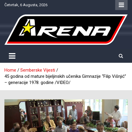
Skip
Četvrtak, 6 Augusta, 2026
to
content
Provjereno. Tačno. Objektivno.
NTV Arena
Home
Semberske Vijesti
45 godina od mature bijeljinskih učenika Gimnazije “Filip Višnjić”
– generacije 1978. godine /VIDEO/