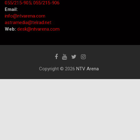
055/215-905;
055/215-906
Email:
info@ntvarena.com
astramedia@telrad.net
Web:
desk@ntvarena.com
Copyright © 2026
NTV Arena