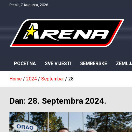
Skip
Petak, 7 Augusta, 2026
to
content
Provjereno. Tačno. Objektivno.
NTV Arena
POČETNA
SVE VIJESTI
SEMBERSKE
ZEMLJ
Home
2024
Septembar
28
Dan:
28. Septembra 2024.