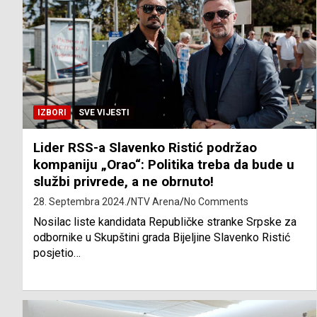
IZBORI
SVE VIJESTI
Lider RSS-a Slavenko Ristić podržao
kompaniju „Orao“: Politika treba da bude u
službi privrede, a ne obrnuto!
28. Septembra 2024.
NTV Arena
No Comments
Nosilac liste kandidata Republičke stranke Srpske za
odbornike u Skupštini grada Bijeljine Slavenko Ristić
posjetio…