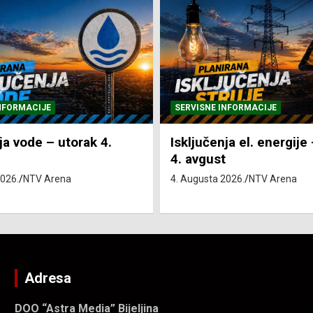
NFORMACIJE
SVE VIJESTI
VRIJEME
ja el. energije – utorak
Pretežno sunčano i vru
4. Augusta 2026.
NTV Arena
2026.
NTV Arena
Adresa
DOO “Astra Media” Bijeljina