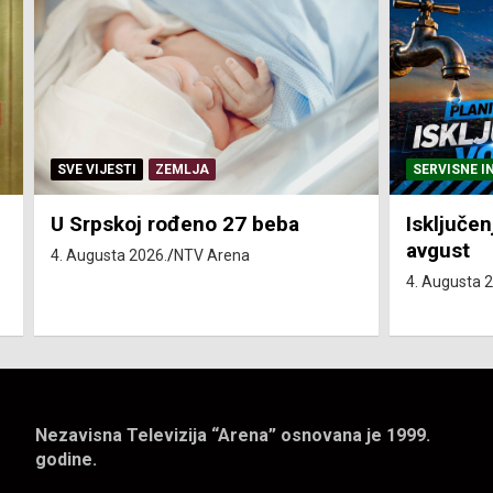
SERVISNE INFORMACIJE
SERVISNE I
Isključenja vode – utorak 4.
Isključen
avgust
4. avgust
4. Augusta 2026.
NTV Arena
4. Augusta 
Nezavisna Televizija “Arena” osnovana je 1999.
godine.