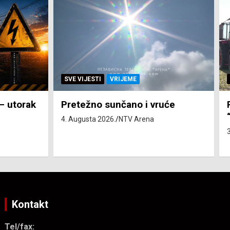
SVE VIJESTI
ZEMLJA
će
Pravo na subvenciju za traktor
“Belarus” ostvarila 84 korisnika
3. Augusta 2026.
NTV Arena
Kontakt
Tel/fax: