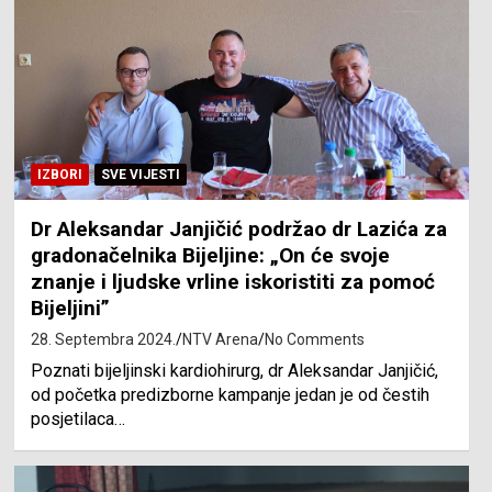
IZBORI
SVE VIJESTI
Dr Aleksandar Janjičić podržao dr Lazića za
gradonačelnika Bijeljine: „On će svoje
znanje i ljudske vrline iskoristiti za pomoć
Bijeljini”
28. Septembra 2024.
NTV Arena
No Comments
Poznati bijeljinski kardiohirurg, dr Aleksandar Janjičić,
od početka predizborne kampanje jedan je od čestih
posjetilaca…