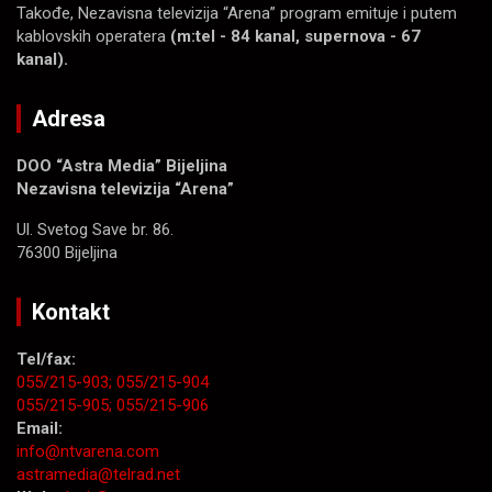
Takođe, Nezavisna televizija “Arena” program emituje i putem
kablovskih operatera
(m:tel - 84 kanal, supernova - 67
kanal).
Adresa
DOO “Astra Media” Bijeljina
Nezavisna televizija “Arena”
Ul. Svetog Save br. 86.
76300 Bijeljina
Kontakt
Tel/fax:
055/215-903;
055/215-904
055/215-905;
055/215-906
Email:
info@ntvarena.com
astramedia@telrad.net