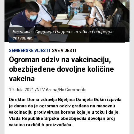
Бијељина - Сједница Градског штаба за ванредне
ситуације.
SEMBERSKE VIJESTI
SVE VIJESTI
Оgroman odziv na vakcinaciju,
obezbijeđene dovoljne količine
vakcina
19. Jula 2021.
NTV Arena
No Comments
Direktor Doma zdravlja Bijeljina Danijela Đukin izjavila
je danas da je ogroman odziv građana na masovnu
vakcinaciju protiv virusa korona koja je u toku i da je
Vlada Republike Srpske obezbijedila dovoljan broj
vakcina različitih proizvođača.