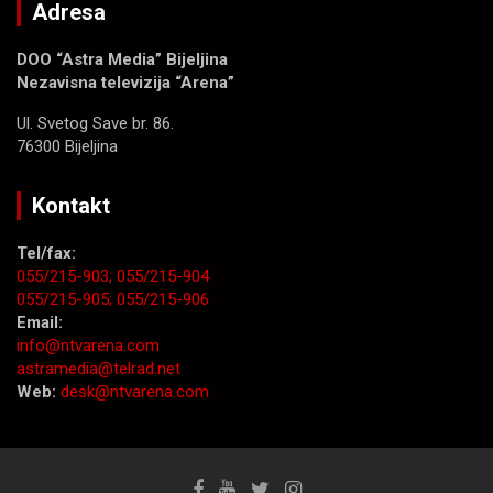
Adresa
DOO “Astra Media” Bijeljina
Nezavisna televizija “Arena”
Ul. Svetog Save br. 86.
76300 Bijeljina
Kontakt
Tel/fax:
055/215-903;
055/215-904
055/215-905;
055/215-906
Email:
info@ntvarena.com
astramedia@telrad.net
Web:
desk@ntvarena.com