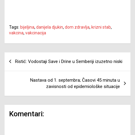
Tags:
bijeljina
,
danijela djukin
,
dom zdravlja
,
krizni stab
,
vakcina
,
vakcinacija
Navigacija
Ristić: Vodostaji Save i Drine u Semberiji izuzetno niski
članaka
Nastava od 1. septembra; Časovi 45 minuta u
zavisnosti od epidemiološke situacije
Komentari: