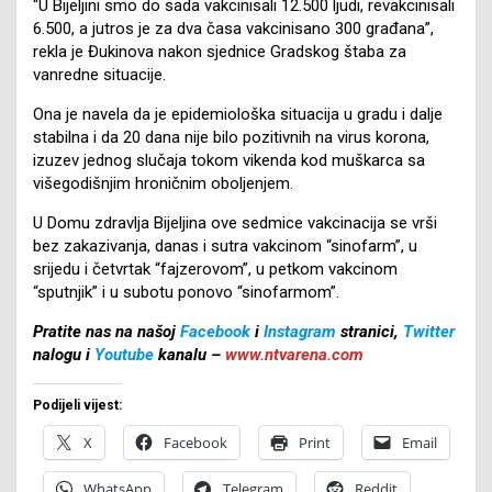
“U Bijeljini smo do sada vakcinisali 12.500 ljudi, revakcinisali
6.500, a jutros je za dva časa vakcinisano 300 građana”,
rekla je Đukinova nakon sjednice Gradskog štaba za
vanredne situacije.
Ona je navela da je epidemiološka situacija u gradu i dalje
stabilna i da 20 dana nije bilo pozitivnih na virus korona,
izuzev jednog slučaja tokom vikenda kod muškarca sa
višegodišnjim hroničnim oboljenjem.
U Domu zdravlja Bijeljina ove sedmice vakcinacija se vrši
bez zakazivanja, danas i sutra vakcinom “sinofarm”, u
srijedu i četvrtak “fajzerovom”, u petkom vakcinom
“sputnjik” i u subotu ponovo “sinofarmom”.
Pratite nas na našoj
Facebook
i
Instagram
stranici,
Twitter
nalogu i
Youtube
kanalu –
www.ntvarena.com
Podijeli vijest:
X
Facebook
Print
Email
WhatsApp
Telegram
Reddit