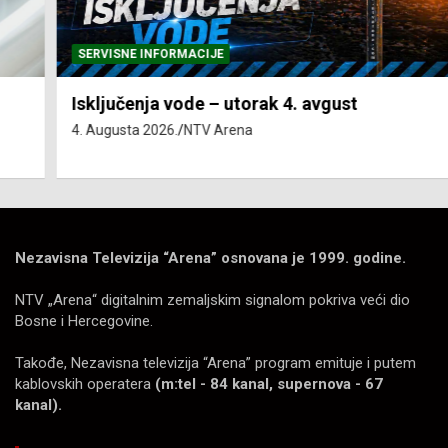
SERVISNE INFORMACIJE
Isključenja vode – utorak 4. avgust
4. Augusta 2026.
NTV Arena
Nezavisna Televizija “Arena” osnovana je 1999. godine.
NTV „Arena“ digitalnim zemaljskim signalom pokriva veći dio
Bosne i Hercegovine.
Takođe, Nezavisna televizija “Arena” program emituje i putem
kablovskih operatera
(m:tel - 84 kanal, supernova - 67
kanal).