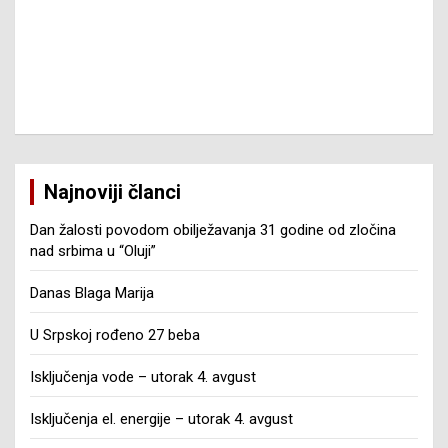
Najnoviji članci
Dan žalosti povodom obilježavanja 31 godine od zločina
nad srbima u “Oluji”
Danas Blaga Marija
U Srpskoj rođeno 27 beba
Isključenja vode – utorak 4. avgust
Isključenja el. energije – utorak 4. avgust