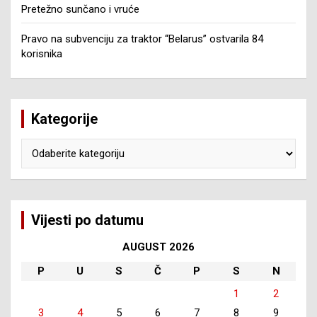
Pretežno sunčano i vruće
Pravo na subvenciju za traktor “Belarus” ostvarila 84
korisnika
Kategorije
Kategorije
Vijesti po datumu
AUGUST 2026
P
U
S
Č
P
S
N
1
2
3
4
5
6
7
8
9