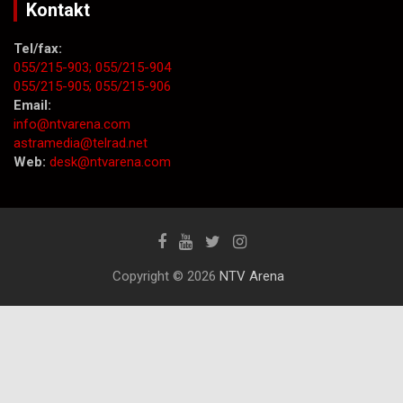
Kontakt
Tel/fax:
055/215-903;
055/215-904
055/215-905;
055/215-906
Email:
info@ntvarena.com
astramedia@telrad.net
Web:
desk@ntvarena.com
Copyright © 2026
NTV Arena