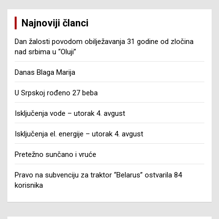
Najnoviji članci
Dan žalosti povodom obilježavanja 31 godine od zločina
nad srbima u “Oluji”
Danas Blaga Marija
U Srpskoj rođeno 27 beba
Isključenja vode – utorak 4. avgust
Isključenja el. energije – utorak 4. avgust
Pretežno sunčano i vruće
Pravo na subvenciju za traktor “Belarus” ostvarila 84
korisnika