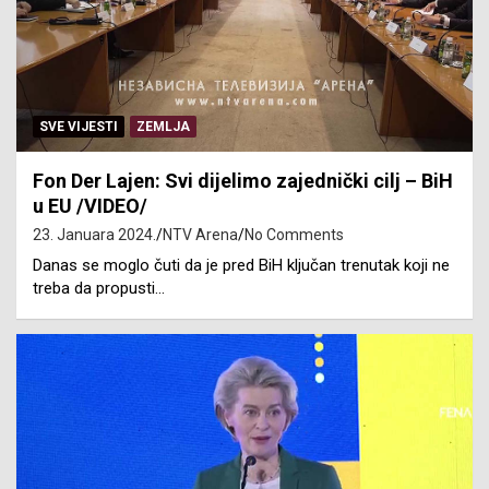
SVE VIJESTI
ZEMLJA
Fon Der Lajen: Svi dijelimo zajednički cilj – BiH
u EU /VIDEO/
23. Januara 2024.
NTV Arena
No Comments
Danas se moglo čuti da je pred BiH ključan trenutak koji ne
treba da propusti…