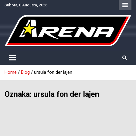
Skip
Subota, 8 Augusta, 2026
to
content
Provjereno. Tačno. Objektivno.
NTV Arena
Home
Blog
ursula fon der lajen
Oznaka:
ursula fon der lajen