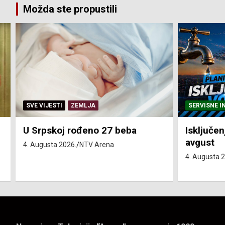
Možda ste propustili
SERVISNE INFORMACIJE
SERVISNE I
Isključenja vode – utorak 4.
Isključen
avgust
4. avgust
4. Augusta 2026.
NTV Arena
4. Augusta 