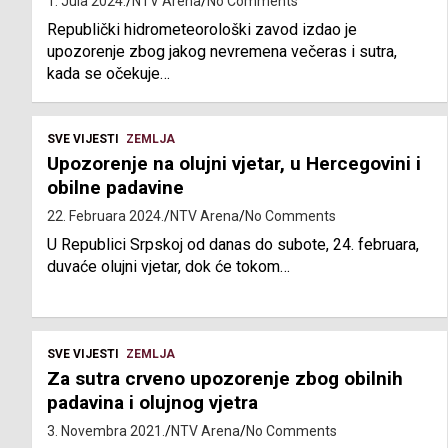
1. Jula 2024.
NTV Arena
No Comments
Republički hidrometeorološki zavod izdao je
upozorenje zbog jakog nevremena večeras i sutra,
kada se očekuje…
SVE VIJESTI
ZEMLJA
Upozorenje na olujni vjetar, u Hercegovini i
obilne padavine
22. Februara 2024.
NTV Arena
No Comments
U Republici Srpskoj od danas do subote, 24. februara,
duvaće olujni vjetar, dok će tokom…
SVE VIJESTI
ZEMLJA
Za sutra crveno upozorenje zbog obilnih
padavina i olujnog vjetra
3. Novembra 2021.
NTV Arena
No Comments