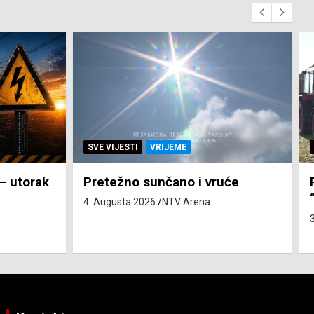
SVE VIJESTI
ZEMLJA
će
Pravo na subvenciju za traktor
“Belarus” ostvarila 84 korisnika
3. Augusta 2026.
NTV Arena