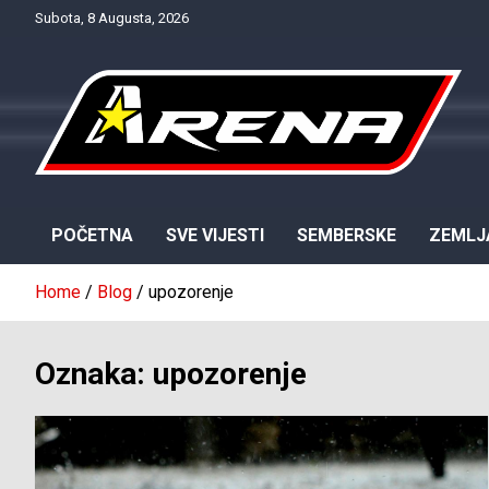
Skip
Subota, 8 Augusta, 2026
to
content
Provjereno. Tačno. Objektivno.
NTV Arena
POČETNA
SVE VIJESTI
SEMBERSKE
ZEMLJ
Home
Blog
upozorenje
Oznaka:
upozorenje