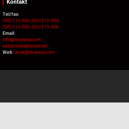
Kontakt
Tel/fax:
055/215-903;
055/215-904
055/215-905;
055/215-906
Email:
info@ntvarena.com
astramedia@telrad.net
Web:
desk@ntvarena.com