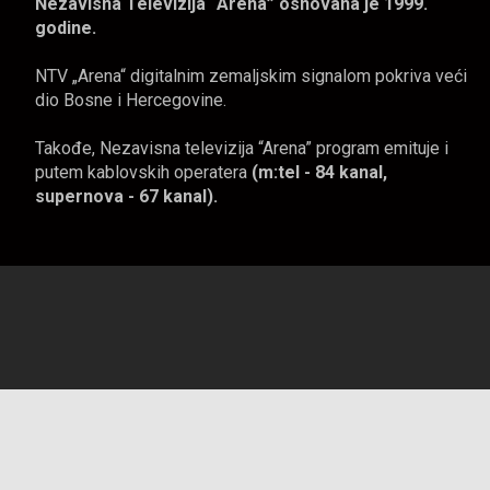
Nezavisna Televizija “Arena” osnovana je 1999.
godine.
NTV „Arena“ digitalnim zemaljskim signalom pokriva veći
dio Bosne i Hercegovine.
Takođe, Nezavisna televizija “Arena” program emituje i
putem kablovskih operatera
(m:tel - 84 kanal,
supernova - 67 kanal).