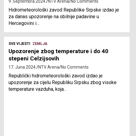
9. Septembra 2024.
NTV Arena
No Comments
Hidrometeorološki zavod Republike Srpske izdao je
za danas upozorenje na obilnije padavine u
Hercegovini i…
SVE VIJESTI
ZEMLJA
Upozorenje zbog temperature i do 40
stepeni Celzijsovih
17. Juna 2024.
NTV Arena
No Comments
Republički hidrometeorološki zavod izdao je
upozorenje za cijelu Republiku Srpsku zbog visoke
temperature vazduha, koja…