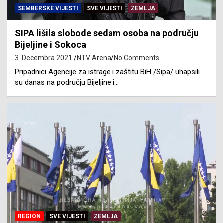
SEMBERSKE VIJESTI
SVE VIJESTI
ZEMLJA
SIPA lišila slobode sedam osoba na području
Bijeljine i Sokoca
3. Decembra 2021.
NTV Arena
No Comments
Pripadnici Agencije za istrage i zaštitu BiH /Sipa/ uhapsili
su danas na području Bijeljine i…
REGION
SVE VIJESTI
ZEMLJA