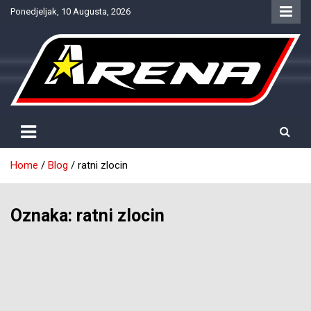
Skip
Ponedjeljak, 10 Augusta, 2026
to
content
Provjereno. Tačno. Objektivno.
NTV Arena
Home
Blog
ratni zlocin
Oznaka:
ratni zlocin