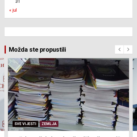
31
« jul
Možda ste propustili
SVE VIJESTI
ZEMLJA