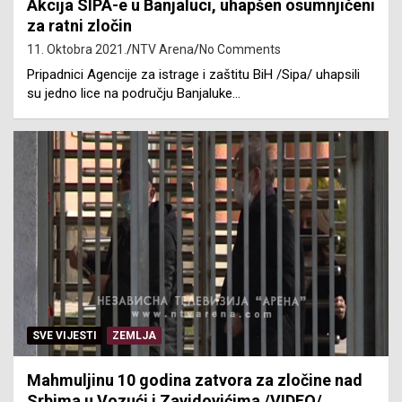
Akcija SIPA-e u Banjaluci, uhapšen osumnjičeni
za ratni zločin
11. Oktobra 2021.
NTV Arena
No Comments
Pripadnici Agencije za istrage i zaštitu BiH /Sipa/ uhapsili
su jedno lice na području Banjaluke…
SVE VIJESTI
ZEMLJA
Mahmuljinu 10 godina zatvora za zločine nad
Srbima u Vozući i Zavidovićima /VIDEO/