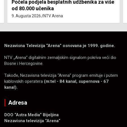
Počela podjela besplatnih udžbenika za više
od 80.000 učenika
9. Augusta 2026.
NTV Arena
Nezavisna Televizija “Arena” osnovana je 1999. godine.
NTV „Arena“ digitalnim zemaljskim signalom pokriva veći dio
Bosne i Hercegovine.
Takođe, Nezavisna televizija “Arena” program emituje i putem
kablovskih operatera
(m:tel - 84 kanal, supernova - 67
kanal).
Adresa
DOO “Astra Media” Bijeljina
Nezavisna televizija “Arena”