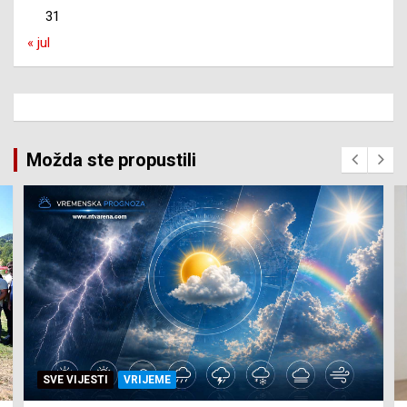
31
« jul
Možda ste propustili
SVE VIJESTI
ZEMLJA