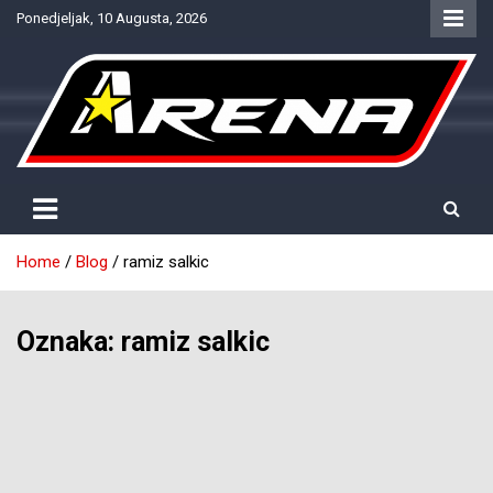
Skip
Ponedjeljak, 10 Augusta, 2026
to
content
Provjereno. Tačno. Objektivno.
NTV Arena
Home
Blog
ramiz salkic
Oznaka:
ramiz salkic