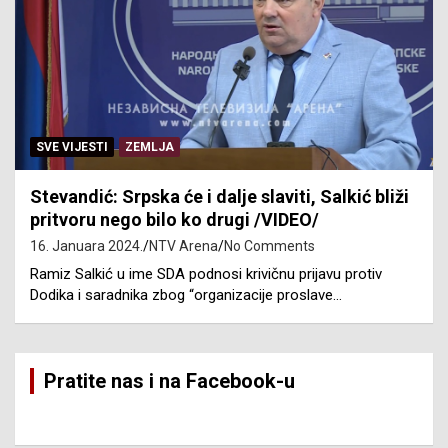
SVE VIJESTI
ZEMLJA
Stevandić: Srpska će i dalje slaviti, Salkić bliži
pritvoru nego bilo ko drugi /VIDEO/
16. Januara 2024.
NTV Arena
No Comments
Ramiz Salkić u ime SDA podnosi krivičnu prijavu protiv
Dodika i saradnika zbog “organizacije proslave…
Pratite nas i na Facebook-u