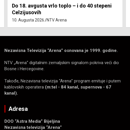
i
Kvadrat novog stana u Srpskoj 3.193 KM
10. Augusta 2026.
Srna
Nezavisna Televizija “Arena” osnovana je 1999. godine.
NTV „Arena“ digitalnim zemaljskim signalom pokriva veći dio
Bosne i Hercegovine.
Takođe, Nezavisna televizija “Arena” program emituje i putem
kablovskih operatera
(m:tel - 84 kanal, supernova - 67
kanal).
Adresa
DOO “Astra Media” Bijeljina
Nezavisna televizija “Arena”