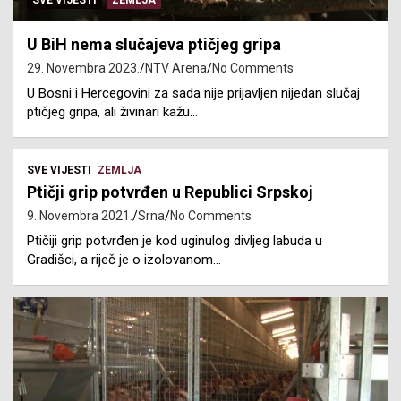
SVE VIJESTI
ZEMLJA
U BiH nema slučajeva ptičjeg gripa
29. Novembra 2023.
NTV Arena
No Comments
U Bosni i Hercegovini za sada nije prijavljen nijedan slučaj
ptičjeg gripa, ali živinari kažu…
SVE VIJESTI
ZEMLJA
Ptičji grip potvrđen u Republici Srpskoj
9. Novembra 2021.
Srna
No Comments
Ptičiji grip potvrđen je kod uginulog divljeg labuda u
Gradišci, a riječ je o izolovanom…