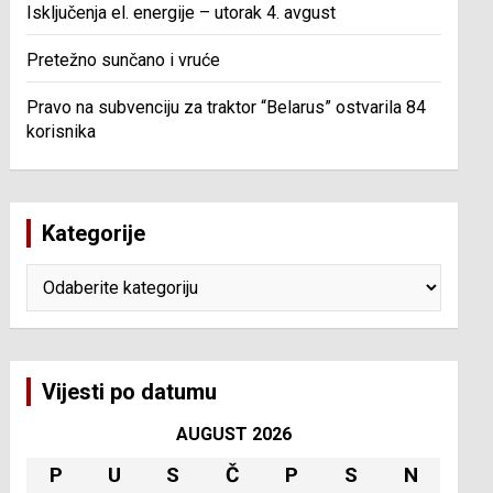
Isključenja el. energije – utorak 4. avgust
Pretežno sunčano i vruće
Pravo na subvenciju za traktor “Belarus” ostvarila 84
korisnika
Kategorije
Kategorije
Vijesti po datumu
AUGUST 2026
P
U
S
Č
P
S
N