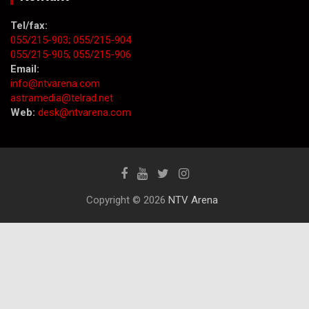
Tel/fax:
055/215-903;
055/215-904
055/215-905;
055/215-906
Email:
info@ntvarena.com
astramedia@telrad.net
Web:
desk@ntvarena.com
Copyright © 2026
NTV Arena