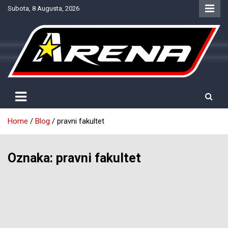
Skip
Subota, 8 Augusta, 2026
to
content
Provjereno. Tačno. Objektivno.
NTV Arena
Home
Blog
pravni fakultet
Oznaka:
pravni fakultet