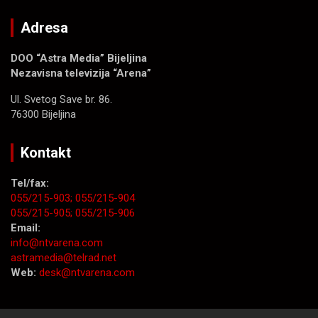
Adresa
DOO “Astra Media” Bijeljina
Nezavisna televizija “Arena”
Ul. Svetog Save br. 86.
76300 Bijeljina
Kontakt
Tel/fax:
055/215-903;
055/215-904
055/215-905;
055/215-906
Email:
info@ntvarena.com
astramedia@telrad.net
Web:
desk@ntvarena.com