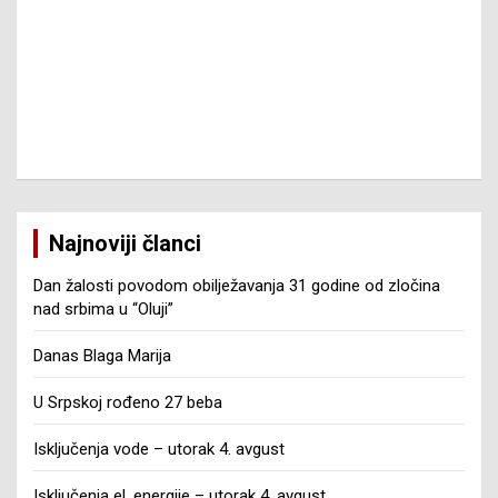
Najnoviji članci
Dan žalosti povodom obilježavanja 31 godine od zločina
nad srbima u “Oluji”
Danas Blaga Marija
U Srpskoj rođeno 27 beba
Isključenja vode – utorak 4. avgust
Isključenja el. energije – utorak 4. avgust