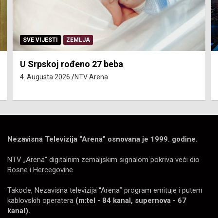
SERVISNE INFORMACIJE
Isključenja vode – utorak 4. avgust
4. Augusta 2026.
NTV Arena
Nezavisna Televizija “Arena” osnovana je 1999. godine.
NTV „Arena“ digitalnim zemaljskim signalom pokriva veći dio
Bosne i Hercegovine.
Takođe, Nezavisna televizija “Arena” program emituje i putem
kablovskih operatera
(m:tel - 84 kanal, supernova - 67
kanal).