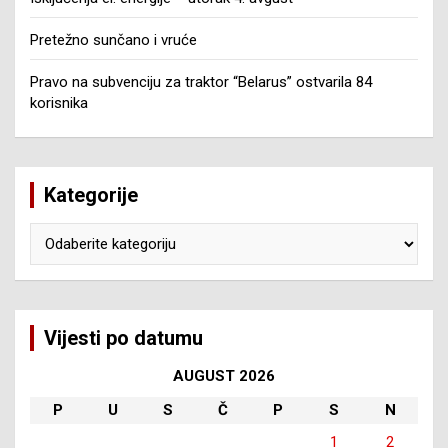
Pretežno sunčano i vruće
Pravo na subvenciju za traktor “Belarus” ostvarila 84
korisnika
Kategorije
Kategorije
Vijesti po datumu
AUGUST 2026
P
U
S
Č
P
S
N
1
2