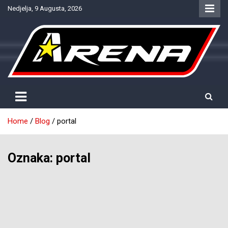
Skip
Nedjelja, 9 Augusta, 2026
to
content
Provjereno. Tačno. Objektivno.
NTV Arena
Home
Blog
portal
Oznaka:
portal