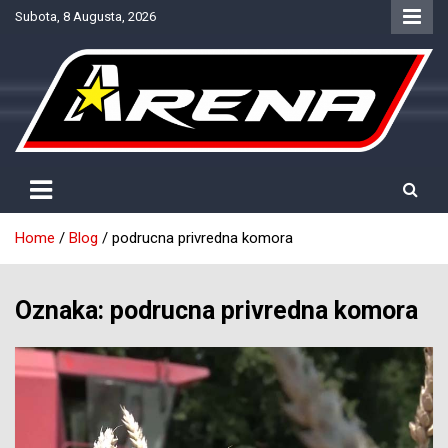
Skip
Subota, 8 Augusta, 2026
to
content
Provjereno. Tačno. Objektivno.
NTV Arena
Home
Blog
podrucna privredna komora
Oznaka:
podrucna privredna komora