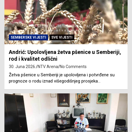
SEMBERSKE VIJESTI
SVE VIJESTI
Andrić: Upolovljena žetva pšenice u Semberiji,
rod i kvalitet odlični
30. Juna 2026.
NTV Arena
No Comments
Žetva pšenice u Semberiji je upolovljena i potvrđene su
prognoze o rodu iznad višegodišnjeg prosjeka…