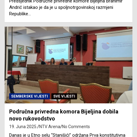
Predsjednik Područne privredne komore Bijeljina Branimir
Andrić istakao je da je u spoljnotrgovinskoj razmjeni
Republike…
SEMBERSKE VIJESTI
SVE VIJESTI
Područna privredna komora Bijeljina dobila
novo rukovodstvo
19. Juna 2025.
NTV Arena
No Comments
Danas je u Etno selu “Stanišići” održana Prva konstitutivna