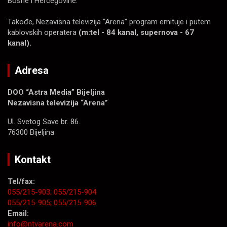
Bosne i Hercegovine.
Takođe, Nezavisna televizija “Arena” program emituje i putem
kablovskih operatera
(m:tel - 84 kanal, supernova - 67
kanal).
Adresa
DOO “Astra Media” Bijeljina
Nezavisna televizija “Arena”
Ul. Svetog Save br. 86.
76300 Bijeljina
Kontakt
Tel/fax:
055/215-903;
055/215-904
055/215-905;
055/215-906
Email:
info@ntvarena.com