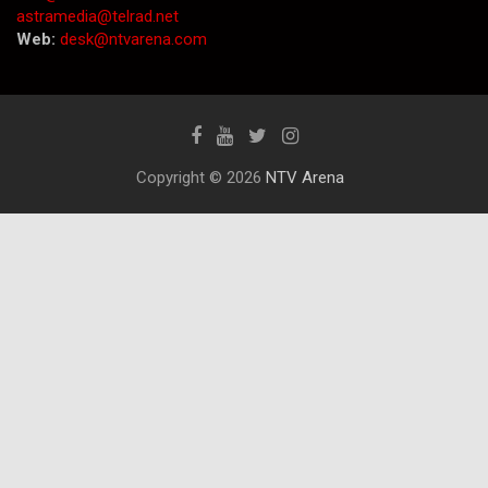
astramedia@telrad.net
Web:
desk@ntvarena.com
Copyright © 2026
NTV Arena