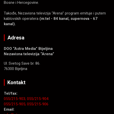
Bosne i Hercegovine.
Takođe, Nezavisna televizija “Arena” program emituje i putem
kablovskih operatera
(m:tel - 84 kanal, supernova - 67
kanal).
Adresa
DOO “Astra Media” Bijeljina
Nezavisna televizija “Arena”
Ul. Svetog Save br. 86.
76300 Bijeljina
Kontakt
Tel/fax:
055/215-903;
055/215-904
055/215-905;
055/215-906
Email: