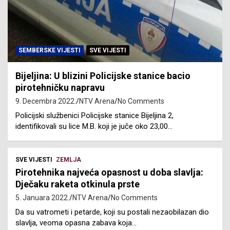
SEMBERSKE VIJESTI
SVE VIJESTI
Bijeljina: U blizini Policijske stanice bacio
pirotehničku napravu
9. Decembra 2022.
NTV Arena
No Comments
Policijski službenici Policijske stanice Bijeljina 2,
identifikovali su lice M.B. koji je juče oko 23,00…
SVE VIJESTI
ZEMLJA
Pirotehnika najveća opasnost u doba slavlja:
Dječaku raketa otkinula prste
5. Januara 2022.
NTV Arena
No Comments
Da su vatrometi i petarde, koji su postali nezaobilazan dio
slavlja, veoma opasna zabava koja…