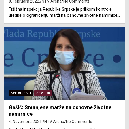
8. Februara 2022.
NTV Arena
No Comments
Tržišna inspekcija Republike Srpske je prilikom kontrole
uredbe o ograničenju marži na osnovne životne namirnice…
SVE VIJESTI
ZEMLJA
Gašić: Smanjene marže na osnovne životne
namirnice
4. Novembra 2021.
NTV Arena
No Comments