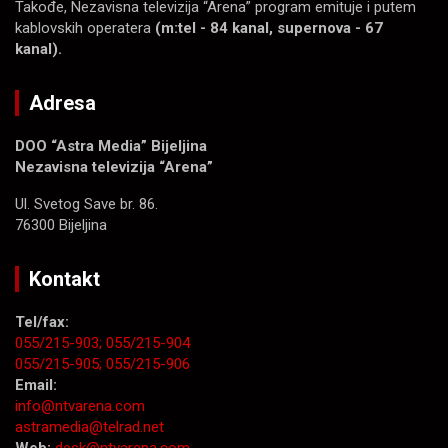
Takođe, Nezavisna televizija “Arena” program emituje i putem
kablovskih operatera
(m:tel - 84 kanal, supernova - 67
kanal).
Adresa
DOO “Astra Media” Bijeljina
Nezavisna televizija “Arena”
Ul. Svetog Save br. 86.
76300 Bijeljina
Kontakt
Tel/fax:
055/215-903;
055/215-904
055/215-905;
055/215-906
Email:
info@ntvarena.com
astramedia@telrad.net