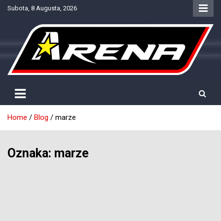
Skip
Subota, 8 Augusta, 2026
to
content
Provjereno. Tačno. Objektivno.
NTV Arena
Home
Blog
marze
Oznaka:
marze