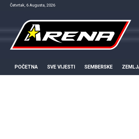
Skip
Četvrtak, 6 Augusta, 2026
to
content
Provjereno. Tačno. Objektivno.
NTV Arena
POČETNA
SVE VIJESTI
SEMBERSKE
ZEMLJ