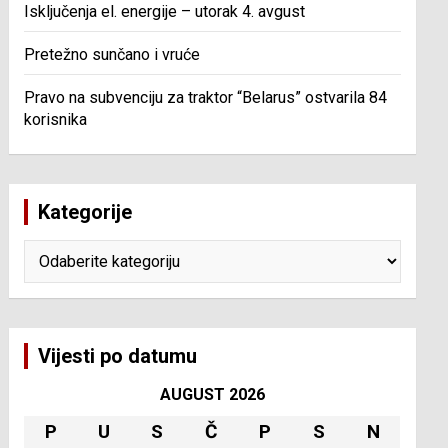
Isključenja el. energije – utorak 4. avgust
Pretežno sunčano i vruće
Pravo na subvenciju za traktor “Belarus” ostvarila 84
korisnika
Kategorije
Kategorije
Vijesti po datumu
AUGUST 2026
P
U
S
Č
P
S
N