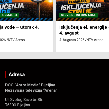
NFORMACIJE
SVE VIJESTI
VRIJEME
ja el. energije – utorak
Pretežno sunčano i vru
4. Augusta 2026.
NTV Arena
2026.
NTV Arena
Adresa
DOO “Astra Media” Bijeljina
Nezavisna televizija “Arena”
Ul. Svetog Save br. 86.
76300 Bijeljina