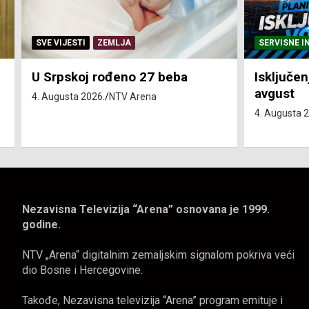
SERVISNE INFORMACIJE
SERVISNE I
Isključenja vode – utorak 4.
Isključen
avgust
4. avgust
4. Augusta 2026.
NTV Arena
4. Augusta 
Nezavisna Televizija “Arena” osnovana je 1999.
godine.
NTV „Arena“ digitalnim zemaljskim signalom pokriva veći
dio Bosne i Hercegovine.
Takođe, Nezavisna televizija “Arena” program emituje i