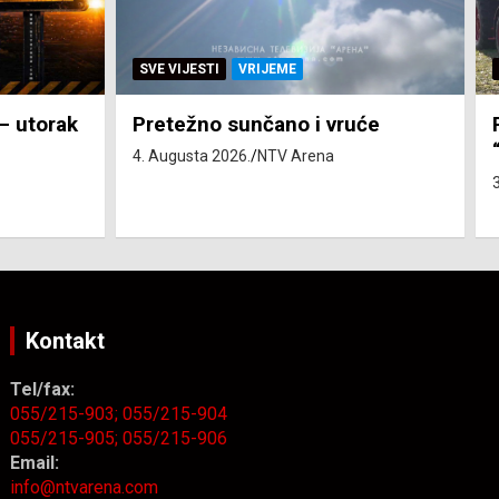
SVE VIJESTI
ZEMLJA
će
Pravo na subvenciju za traktor
“Belarus” ostvarila 84 korisnika
3. Augusta 2026.
NTV Arena
Kontakt
Tel/fax:
055/215-903;
055/215-904
055/215-905;
055/215-906
Email:
info@ntvarena.com