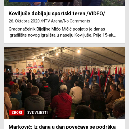
Koviljuše dobijaju sportski teren /VIDEO/
26. Oktobra 2020.
NTV Arena
No Comments
Gradonačelnik Bijeljine Mićo Mićić posjetio je danas
gradilište novog igrališta u naselju Koviljuše. Prije 15-ak…
IZBORI
SVE VIJESTI
Marković: Iz dana u dan povećava se podrška