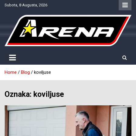
Skip
Subota, 8 Augusta, 2026
to
content
Provjereno. Tačno. Objektivno.
NTV Arena
Home
Blog
koviljuse
Oznaka:
koviljuse