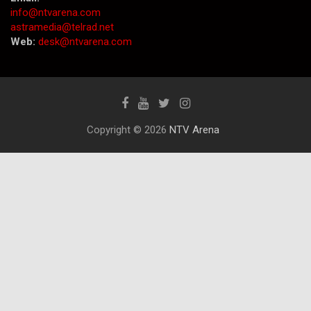
info@ntvarena.com
astramedia@telrad.net
Web:
desk@ntvarena.com
Copyright © 2026
NTV Arena