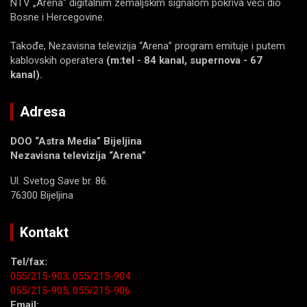
NTV „Arena“ digitalnim zemaljskim signalom pokriva veći dio
Bosne i Hercegovine.
Takođe, Nezavisna televizija “Arena” program emituje i putem
kablovskih operatera
(m:tel - 84 kanal, supernova - 67
kanal).
Adresa
DOO “Astra Media” Bijeljina
Nezavisna televizija “Arena”
Ul. Svetog Save br. 86.
76300 Bijeljina
Kontakt
Tel/fax:
055/215-903;
055/215-904
055/215-905;
055/215-906
Email: