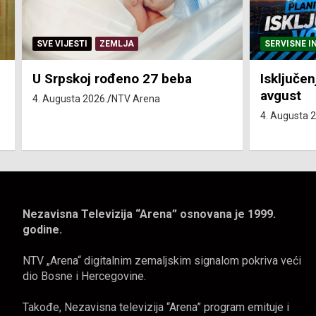
SERVISNE INFORMACIJE
SERVISNE I
Isključenja vode – utorak 4.
Isključen
avgust
4. avgust
4. Augusta 2026.
NTV Arena
4. Augusta 
Nezavisna Televizija “Arena” osnovana je 1999.
godine.
NTV „Arena“ digitalnim zemaljskim signalom pokriva veći
dio Bosne i Hercegovine.
Takođe, Nezavisna televizija “Arena” program emituje i