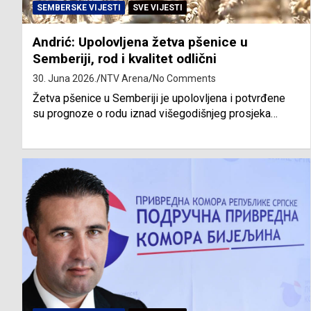
SEMBERSKE VIJESTI
SVE VIJESTI
Andrić: Upolovljena žetva pšenice u
Semberiji, rod i kvalitet odlični
30. Juna 2026.
NTV Arena
No Comments
Žetva pšenice u Semberiji je upolovljena i potvrđene
su prognoze o rodu iznad višegodišnjeg prosjeka…