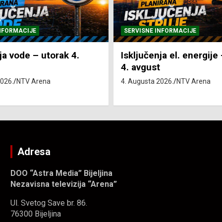
NFORMACIJE
SVE VIJESTI
VRIJEME
ja el. energije – utorak
Pretežno sunčano i vru
4. Augusta 2026.
NTV Arena
2026.
NTV Arena
Adresa
DOO “Astra Media” Bijeljina
Nezavisna televizija “Arena”
Ul. Svetog Save br. 86.
76300 Bijeljina