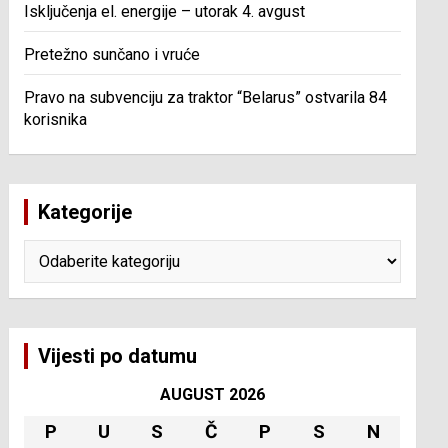
Isključenja el. energije – utorak 4. avgust
Pretežno sunčano i vruće
Pravo na subvenciju za traktor “Belarus” ostvarila 84
korisnika
Kategorije
Kategorije
Vijesti po datumu
AUGUST 2026
P
U
S
Č
P
S
N