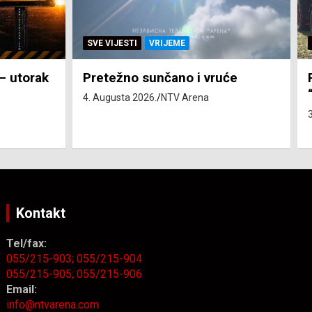
SVE VIJESTI
ZEMLJA
će
Pravo na subvenciju za traktor
“Belarus” ostvarila 84 korisnika
3. Augusta 2026.
NTV Arena
Kontakt
Tel/fax:
055/215-903;
055/215-904
055/215-905;
055/215-906
Email:
info@ntvarena.com