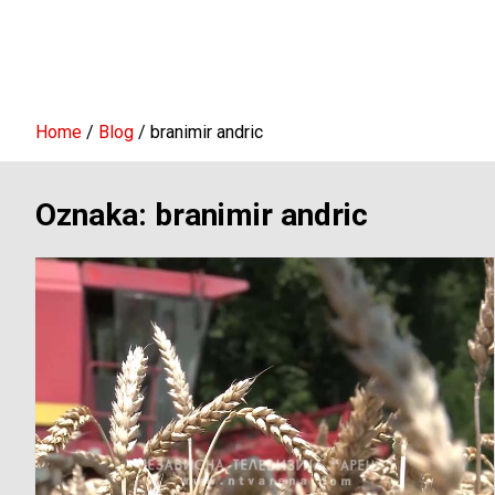
Home
Blog
branimir andric
Oznaka:
branimir andric