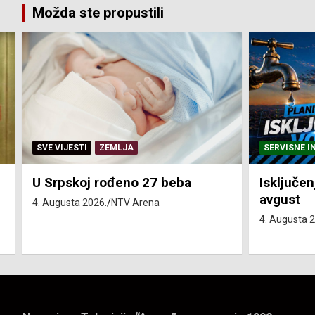
Možda ste propustili
SERVISNE INFORMACIJE
SERVISNE I
Isključenja vode – utorak 4.
Isključen
avgust
4. avgust
4. Augusta 2026.
NTV Arena
4. Augusta 