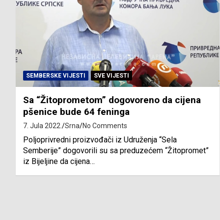
SEMBERSKE VIJESTI
SVE VIJESTI
Sa “Žitoprometom” dogovoreno da cijena
pšenice bude 64 feninga
7. Jula 2022.
Srna
No Comments
Poljoprivredni proizvođači iz Udruženja “Sela
Semberije” dogovorili su sa preduzećem “Žitopromet”
iz Bijeljine da cijena…