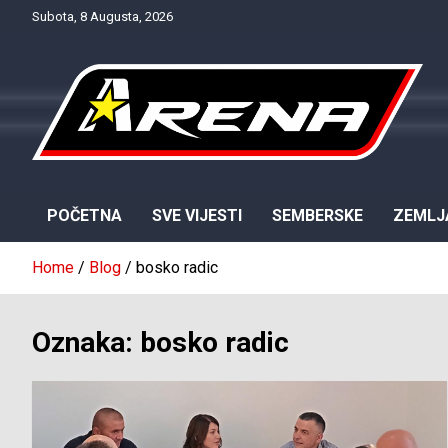
Skip
Subota, 8 Augusta, 2026
to
content
Provjereno. Tačno. Objektivno.
NTV Arena
POČETNA
SVE VIJESTI
SEMBERSKE
ZEMLJ
Home
Blog
bosko radic
Oznaka:
bosko radic