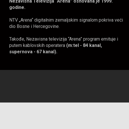
Nezavisna Televizija “Arena” osnovana je 1999.
godine.
NTV „Arena“ digitalnim zemaljskim signalom pokriva veći
dio Bosne i Hercegovine.
Takođe, Nezavisna televizija “Arena” program emituje i
putem kablovskih operatera
(m:tel - 84 kanal,
supernova - 67 kanal).