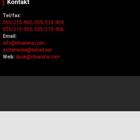
Kontakt
Tel/fax:
055/215-903;
055/215-904
055/215-905;
055/215-906
Email:
info@ntvarena.com
astramedia@telrad.net
Web:
desk@ntvarena.com