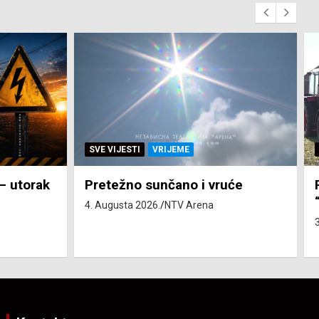
SVE VIJESTI
ZEMLJA
će
Pravo na subvenciju za traktor
“Belarus” ostvarila 84 korisnika
3. Augusta 2026.
NTV Arena