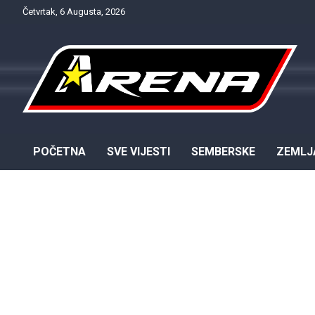
Skip
Četvrtak, 6 Augusta, 2026
to
content
Provjereno. Tačno. Objektivno.
NTV Arena
POČETNA
SVE VIJESTI
SEMBERSKE
ZEMLJ