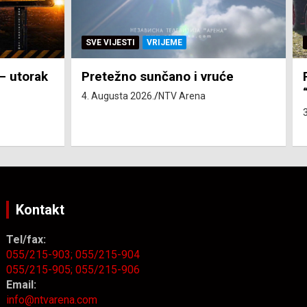
SVE VIJESTI
ZEMLJA
će
Pravo na subvenciju za traktor
“Belarus” ostvarila 84 korisnika
3. Augusta 2026.
NTV Arena
Kontakt
Tel/fax:
055/215-903;
055/215-904
055/215-905;
055/215-906
Email:
info@ntvarena.com