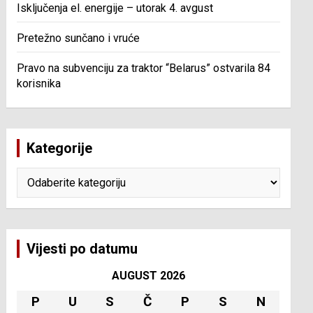
Isključenja el. energije – utorak 4. avgust
Pretežno sunčano i vruće
Pravo na subvenciju za traktor “Belarus” ostvarila 84
korisnika
Kategorije
Kategorije
Vijesti po datumu
AUGUST 2026
P
U
S
Č
P
S
N