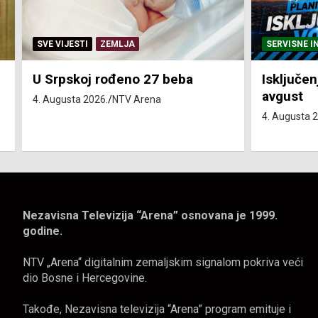
SERVISNE INFORMACIJE
SERVISNE I
Isključenja vode – utorak 4.
Isključen
avgust
4. avgust
4. Augusta 2026.
NTV Arena
4. Augusta 
Nezavisna Televizija “Arena” osnovana je 1999.
godine.
NTV „Arena“ digitalnim zemaljskim signalom pokriva veći
dio Bosne i Hercegovine.
Takođe, Nezavisna televizija “Arena” program emituje i