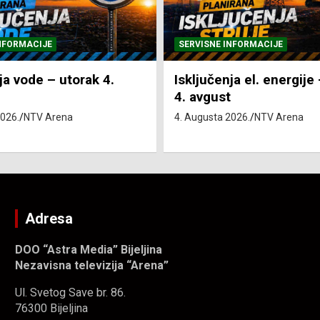
NFORMACIJE
SVE VIJESTI
VRIJEME
ja el. energije – utorak
Pretežno sunčano i vru
4. Augusta 2026.
NTV Arena
2026.
NTV Arena
Adresa
DOO “Astra Media” Bijeljina
Nezavisna televizija “Arena”
Ul. Svetog Save br. 86.
76300 Bijeljina