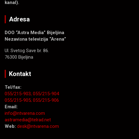
kanal).
Adresa
DOO “Astra Media” Bijeljina
Nezavisna televizija “Arena”
Ul. Svetog Save br. 86.
76300 Bijeljina
Kontakt
Tel/fax:
055/215-903;
055/215-904
055/215-905;
055/215-906
Email:
info@ntvarena.com
astramedia@telrad.net
Web:
desk@ntvarena.com