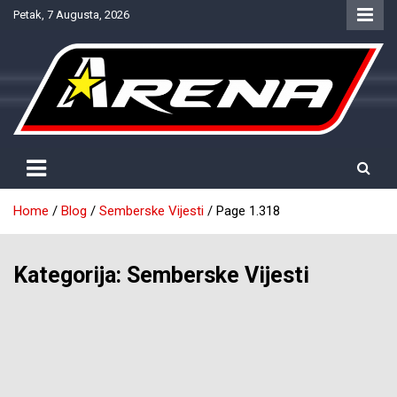
Skip
Petak, 7 Augusta, 2026
to
content
Provjereno. Tačno. Objektivno.
NTV Arena
Home
Blog
Semberske Vijesti
Page 1.318
Kategorija:
Semberske Vijesti