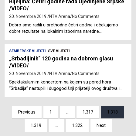
Bijeljina: Četiri godine rada Ujedinjene Srpske
/VIDEO/
20. Novembra 2019.
NTV Arena
No Comments
Dobro smo radili u prethodne četiri godine i očekujemo
dobre rezultate na lokalnim izborima naredne…
SEMBERSKE VIJESTI
SVE VIJESTI
„Srbadijinih“ 120 godina na dobrom glasu
/VIDEO/
20. Novembra 2019.
NTV Arena
No Comments
Spektakularnim koncertom na kojem su pored hora
“Srbadija” nastupili i dugogodišnji prijatelji ovog društva i…
Posts
Previous
1
…
1.317
1.318
pagination
1.319
…
1.322
Next