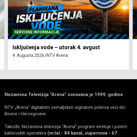
SERVISNE INFORMACIJE
Isključenja vode – utorak 4. avgust
4. Augusta 2026.
NTV Arena
Nezavisna Televizija “Arena” osnovana je 1999. godine.
NTV „Arena“ digitalnim zemaljskim signalom pokriva veći dio
Bosne i Hercegovine.
Takođe, Nezavisna televizija “Arena” program emituje i putem
kablovskih operatera
(m:tel - 84 kanal, supernova - 67