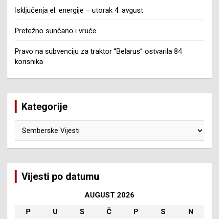
Isključenja el. energije – utorak 4. avgust
Pretežno sunčano i vruće
Pravo na subvenciju za traktor “Belarus” ostvarila 84
korisnika
Kategorije
Kategorije
Vijesti po datumu
AUGUST 2026
P
U
S
Č
P
S
N