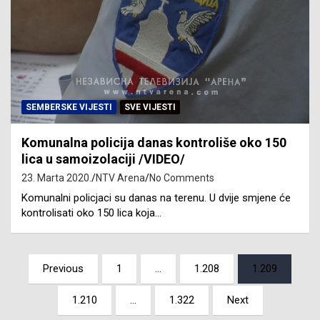
SEMBERSKE VIJESTI
SVE VIJESTI
Komunalna policija danas kontroliše oko 150
lica u samoizolaciji /VIDEO/
23. Marta 2020.
NTV Arena
No Comments
Komunalni policjaci su danas na terenu. U dvije smjene će
kontrolisati oko 150 lica koja…
Posts
Previous
1
…
1.208
1.209
pagination
1.210
…
1.322
Next