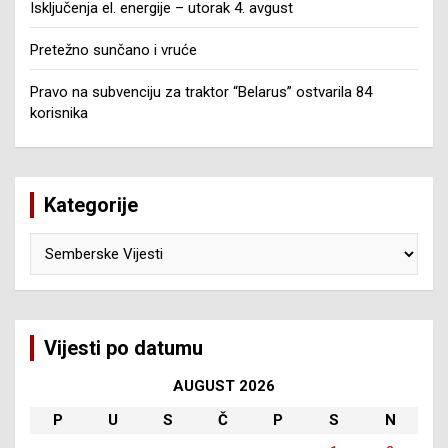
Isključenja el. energije – utorak 4. avgust
Pretežno sunčano i vruće
Pravo na subvenciju za traktor “Belarus” ostvarila 84
korisnika
Kategorije
Kategorije
Vijesti po datumu
AUGUST 2026
P
U
S
Č
P
S
N