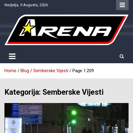
Skip
Nedjelja, 9 Augusta, 2026
to
content
Provjereno. Tačno. Objektivno.
NTV Arena
Home
Blog
Semberske Vijesti
Page 1.209
Kategorija:
Semberske Vijesti