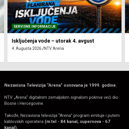
SERVISNE INFORMACIJE
Isključenja vode – utorak 4. avgust
4. Augusta 2026.
NTV Arena
Nezavisna Televizija “Arena” osnovana je 1999. godine.
NTV „Arena“ digitalnim zemaljskim signalom pokriva veći dio
Bosne i Hercegovine.
Takođe, Nezavisna televizija “Arena” program emituje i putem
kablovskih operatera
(m:tel - 84 kanal, supernova - 67
kanal).