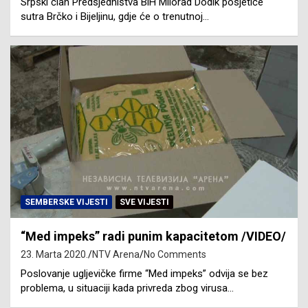
Srpski član Predsjedništva BiH Milorad Dodik posjetiće
sutra Brčko i Bijeljinu, gdje će o trenutnoj…
SEMBERSKE VIJESTI
SVE VIJESTI
“Med impeks” radi punim kapacitetom /VIDEO/
23. Marta 2020.
NTV Arena
No Comments
Poslovanje ugljevičke firme “Med impeks” odvija se bez
problema, u situaciji kada privreda zbog virusa…