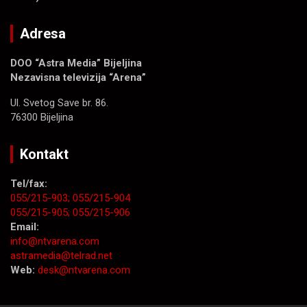
Adresa
DOO “Astra Media” Bijeljina
Nezavisna televizija “Arena”
Ul. Svetog Save br. 86.
76300 Bijeljina
Kontakt
Tel/fax:
055/215-903;
055/215-904
055/215-905;
055/215-906
Email:
info@ntvarena.com
astramedia@telrad.net
Web:
desk@ntvarena.com